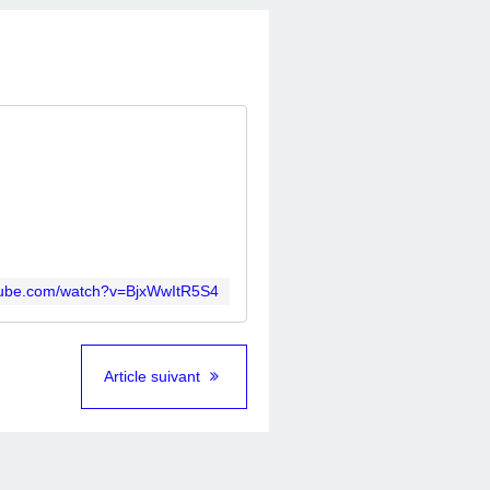
utube.com/watch?v=BjxWwItR5S4
Article suivant