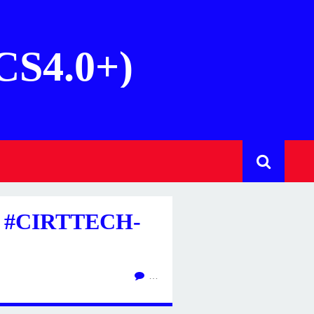
(CS4.0+)
 #CIRTTECH-
…