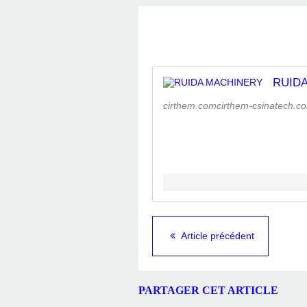
RUID
cirthem.comcirthem-csinatech.c
Article précédent
PARTAGER CET ARTICLE