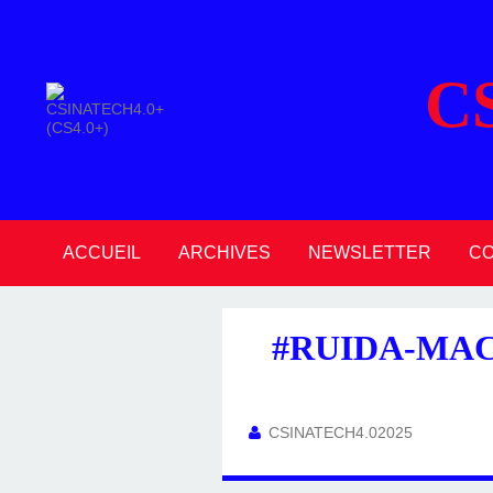
C
ACCUEIL
ARCHIVES
NEWSLETTER
C
2026
2025
2024
2023
2022
2021
2020
#RUIDA-MAC
CSINATECH4.02025