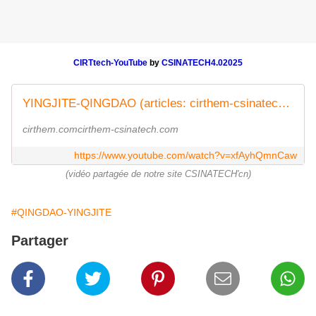
CIRTtech-YouTube
by
CSINATECH4.02025
YINGJITE-QINGDAO (articles: cirthem-csinatech.com)
cirthem.comcirthem-csinatech.com
https://www.youtube.com/watch?v=xfAyhQmnCaw
(vidéo partagée de notre site CSINATECH'cn)
#QINGDAO-YINGJITE
Partager