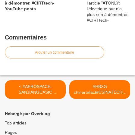
à démontrer. #CIRTtech-
YouTube.posts
Commentaires
Ajouter un commentaire
< #AEROSPACE-
#HBXG
SANJIANGCASIC
chinartefact#CSINATECH4.
chinartefact#CSINATECH4.
02025 >
02025
Hébergé par Overblog
Top articles
Pages