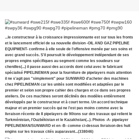
...le constructeur à la croissance impressionnante est sur tous les fronts
et le lancement officiel de sa nouvelle division -OIL AND GAZ PIPELINE
EQUIPMENT- confirme à elle seule de l'offensive menée par ses soins et
avec grand succès. S'il poursuit le développement indépendant de ses
propres engins spécifiques au segment comme les soudeurs sur
chenilles(...) il passe aussi des accords dont celui avec le fabricant
spécialisé PIPELINEMAN pour la fourniture de pipelayers mais attention
il ne s'agit pas "simplement" pour SUNWARD d'acheter des machines
chez PIPELINEMAN car les unités sont modifiées et adaptées par le
premier et selon son propre cahier des charges et ce dans ses propres
ateliers. De ces machines seront déclinés des modèles entièrement
développés par le constructeur et à court terme. Un accord technique
majeur et un premier succès qui ne l'est pas moins comme avec la
livraison récente de 8 pipelayers de 90tons sur des travaux qui relient le
Turkménistan, l'Ouzbékistan et le Kazakhstan(...). Photos -A- pipelayer
PIPELINEMAN/SUNWARD et en -B- comme ci-dessus livraison des huit
engins sur les travaux cités auparavant...(338046)