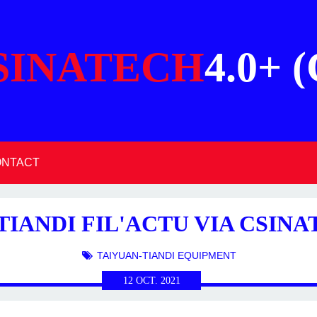
SINATECH
4.0+ 
ONTACT
SEPTEMBRE (60)
SEPTEMBRE (80)
SEPTEMBRE (75)
SEPTEMBRE (45)
NOVEMBRE (18)
DÉCEMBRE (87)
DÉCEMBRE (35)
NOVEMBRE (45)
DÉCEMBRE (61)
NOVEMBRE (64)
DÉCEMBRE (88)
NOVEMBRE (70)
DÉCEMBRE (38)
NOVEMBRE (41)
DÉCEMBRE (7)
OCTOBRE (43)
OCTOBRE (23)
OCTOBRE (86)
OCTOBRE (72)
OCTOBRE (35)
OCTOBRE (8)
FÉVRIER (45)
FÉVRIER (33)
FÉVRIER (50)
FÉVRIER (48)
FÉVRIER (53)
JANVIER (41)
JANVIER (30)
JANVIER (46)
JANVIER (77)
JANVIER (69)
JANVIER (30)
JUILLET (42)
JUILLET (44)
JUILLET (68)
JUILLET (39)
JUILLET (16)
JUILLET (3)
JUILLET (7)
MARS (20)
MARS (33)
MARS (44)
MARS (59)
MARS (40)
AVRIL (14)
AOÛT (50)
AVRIL (30)
AOÛT (46)
AVRIL (56)
AOÛT (93)
AVRIL (59)
AOÛT (71)
AVRIL (44)
AOÛT (47)
JUIN (10)
JUIN (35)
JUIN (36)
JUIN (56)
JUIN (62)
JUIN (43)
JUIN (22)
MAI (22)
MAI (58)
MAI (59)
MAI (70)
MAI (51)
MAI (44)
MAI (29)
IANDI FIL'ACTU VIA CSINA
TAIYUAN-TIANDI EQUIPMENT
12
OCT.
2021