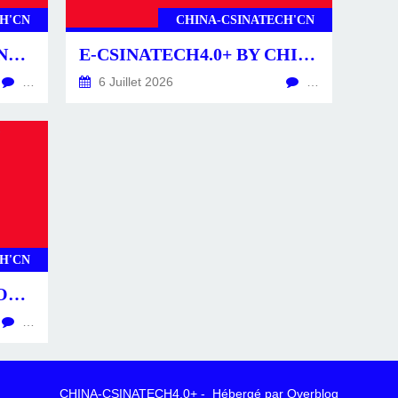
H'CN
CHINA-CSINATECH'CN
CSINATECH4.0+ BY CHINA-CSINATECH4.0+.CN
E-CSINATECH4.0+ BY CHINA-CSINATECH4.0+.CN
…
6 Juillet 2026
…
H'CN
CS4.0+ -POSTS-ACTU- CONSTRUCTEURS & ÉQUIPEMENTS
…
CHINA-CSINATECH4.0+ - Hébergé par
Overblog