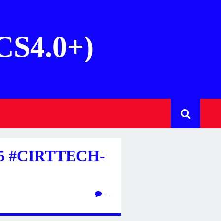
(CS4.0+)
5 #CIRTTECH-
…