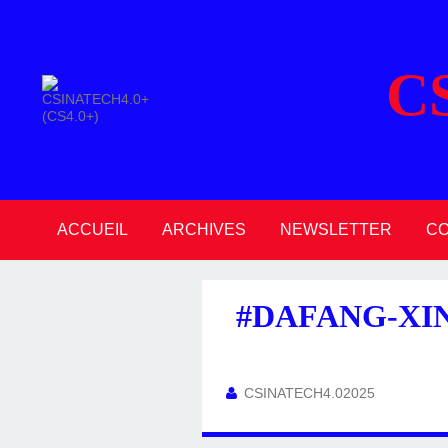
C
ACCUEIL
ARCHIVES
NEWSLETTER
C
2026
2025
2024
2023
2022
2021
2020
#DAFANG-XIN
CSINATECH4.02025