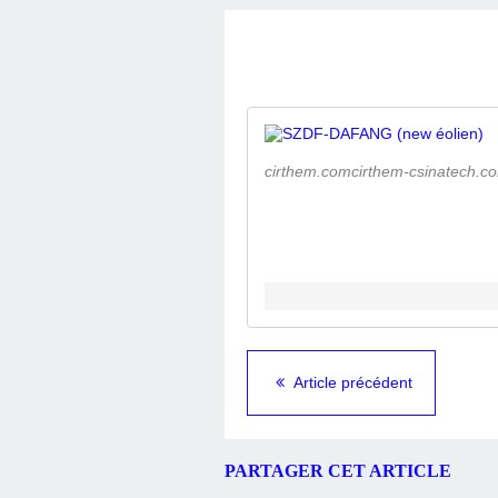
cirthem.comcirthem-csinatech.c
Article précédent
PARTAGER CET ARTICLE