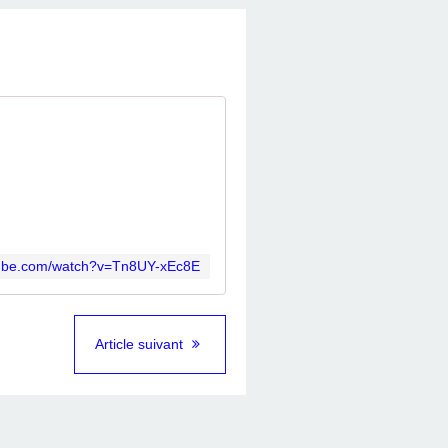
tube.com/watch?v=Tn8UY-xEc8E
Article suivant