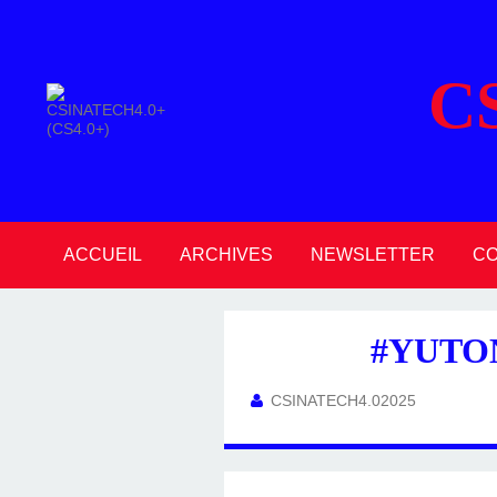
C
ACCUEIL
ARCHIVES
NEWSLETTER
C
2026
2025
2024
2023
2022
2021
2020
#YUTON
CSINATECH4.02025