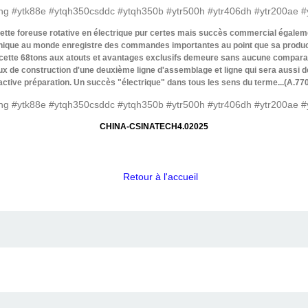
cette foreuse rotative en électrique pur certes mais succès commercial égale
 unique au monde enregistre des commandes importantes au point que sa product
ar cette 68tons aux atouts et avantages exclusifs demeure sans aucune compara
ux de construction d'une deuxième ligne d'assemblage et ligne qui sera aussi 
 active préparation. Un succès "électrique" dans tous les sens du terme...(A.77
CHINA-CSINATECH4.02025
Retour à l'accueil