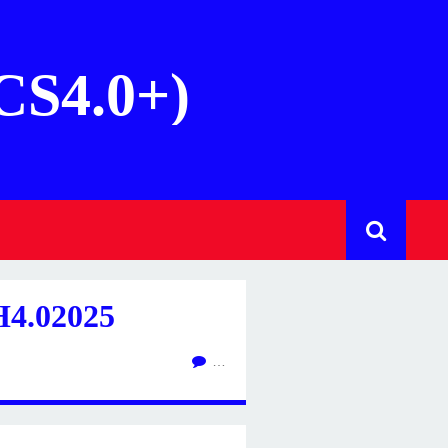
(CS4.0+)
4.02025
…