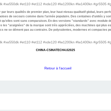
 par leurs qualités de premier plan, leur haut niveau qualitatif global, leurs per
inoises de secours comme dans l'armée populaire. Des centaines d'unités y sont
ment qu'elles sont sans comparaison. En des versions "standards" avec modul
es les "araignées" de la marque sont très appréciées, des machines qui plus es
ics ne se dément pas au contraire. De polyvalentes, modernes et compactes pel
CHINA-CSINATECH4.02025
Retour à l'accueil