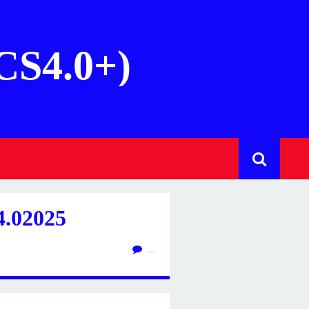
(CS4.0+)
.02025
…