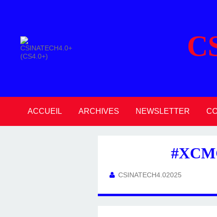
C
ACCUEIL
ARCHIVES
NEWSLETTER
C
2026
2025
2024
2023
2022
2021
2020
#XCMG
CSINATECH4.02025