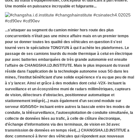
donc au statut d'équipementier, concepteur et fabricant à part entière.
Une montée en puissance incroyable et fulgurante...
...s'attaquer au segment du camion minier hors route des plus
concurrentiels n'était pas une mince affaire mais en un premier temps
pour se donner toutes les qualité des véhicules en question il s'est
tourné vers le spécialiste TONGYUN à qui il achète les plateformes. Le
passage de ses camions lourds du mode thermique à celui en électrique
pur avec batteries embarquées de très grande autonomie est ensuite
l'affaire de CHANGSHA.I.D.INSTITUTE. Mais le plus imposant du travail
réside dans l'application de la technologie autonome sous 5G dans les
mines, l'institut bénéficiant d'une solide expérience n'a eu que peu de mal
à s'y lancer. Ainsi et grâce à des modules dont celui -V2X- incluant la
surveillance et un écosystème muni de radars millimétriques, capteurs
de vision, détecteurs d'obstacles, positionneur automatique et
stationnement intégré(...) mais également d'un second module sur
serveur 4G/5G/5G+ incluant entre autres la bascule entre les modes de
conduite, la télésurveillance, l'autoexploitation de conduite simultanée, la
collecte de données liées au trafic, à celle de clôture électronique,
d'échange d'informations via des terminaux, de vision en 3d avec
transmission de données en temps réel(...) CHANGSHA.I.D.INSTITUE a
donc commencé à livrer des véhicules qui répondent aux nouveaux