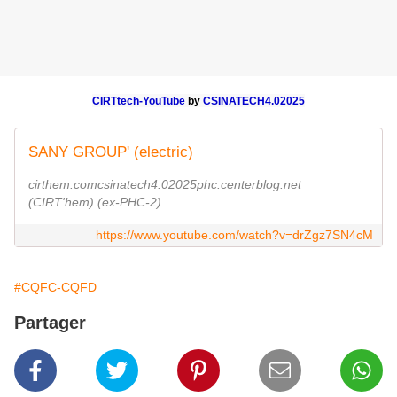
CIRTtech-YouTube
by
CSINATECH4.02025
SANY GROUP' (electric)
cirthem.comcsinatech4.02025phc.centerblog.net
(CIRT'hem) (ex-PHC-2)
https://www.youtube.com/watch?v=drZgz7SN4cM
#CQFC-CQFD
Partager