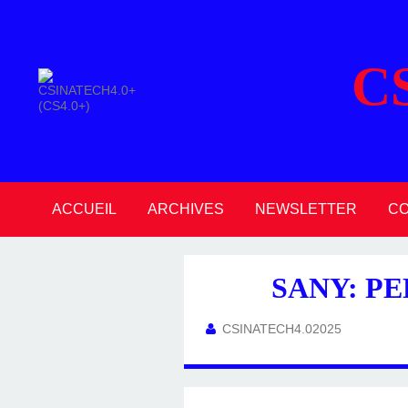
C
ACCUEIL
ARCHIVES
NEWSLETTER
C
2026
2025
2024
2023
2022
2021
2020
SANY: P
CSINATECH4.02025