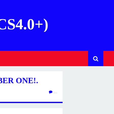
(CS4.0+)
ER ONE!.
…