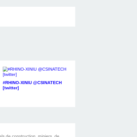
#RHINO-XINIU @CSINATECH
[twitter]
els de construction, miniers, de