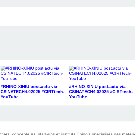
#RHINO-XINIU post.actu via
#RHINO-XINIU post.actu via
CSINATECH4.02025 #CIRTtech-
CSINATECH4.02025 #CIRTtech-
YouTube
YouTube
iers, concepteurs, start-ups et instituts Chinois spécialisés des matéri