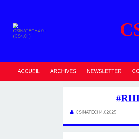
C
ACCUEIL
ARCHIVES
NEWSLETTER
C
2026
2025
2024
2023
2022
2021
2020
#RHI
CSINATECH4.02025