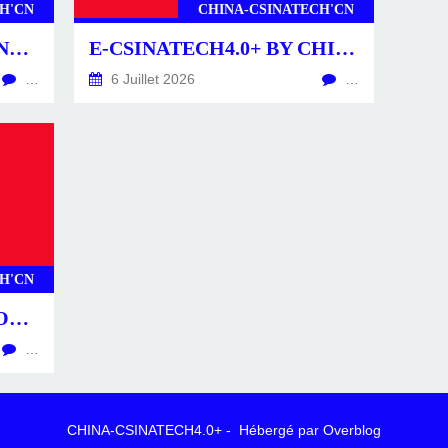
H'CN
CHINA-CSINATECH'CN
CSINATECH4.0+ BY CHINA-CSINATECH4.0+.CN
E-CSINATECH4.0+ BY CHINA-CSINATECH4.0+.CN
…
6 Juillet 2026
…
H'CN
CS4.0+ -POSTS-ACTU- CONSTRUCTEURS & ÉQUIPEMENTS
…
CHINA-CSINATECH4.0+ - Hébergé par
Overblog