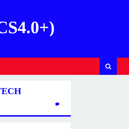
(CS4.0+)
ATECH
…