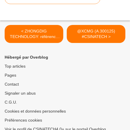
< ZHONGDIG
@XCMG (A.300125)
TECHNOLOGY: référencé
#CSINATECH >
par SANY.
Hébergé par Overblog
Top articles
Pages
Contact
Signaler un abus
C.G.U.
Cookies et données personnelles
Préférences cookies
Voir le profil de CSINATECH4.0+ sur le portail Overblog