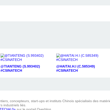
@TIANTENG (S.993402)
@HAITAI.H.I (C.585349)
#CSINATECH
#CSINATECH
iers, concepteurs, start-ups et instituts Chinois spécialisés des matéri
s industriels liés.
TECH4.0+
sur le portail Overblog