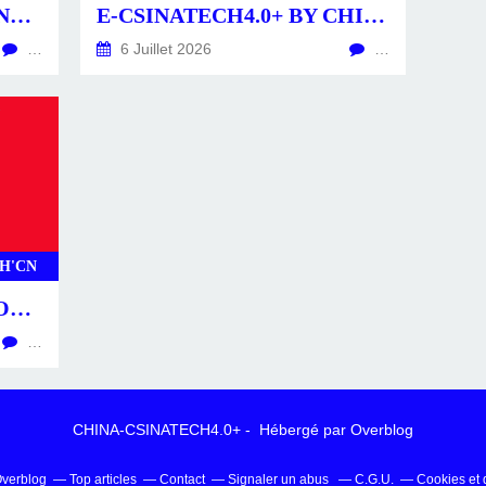
CSINATECH4.0+ BY CHINA-CSINATECH4.0+.CN
E-CSINATECH4.0+ BY CHINA-CSINATECH4.0+.CN
…
6 Juillet 2026
…
H'CN
CS4.0+ -POSTS-ACTU- CONSTRUCTEURS & ÉQUIPEMENTS
…
CHINA-CSINATECH4.0+ - Hébergé par
Overblog
 Overblog
Top articles
Contact
Signaler un abus
C.G.U.
Cookies et