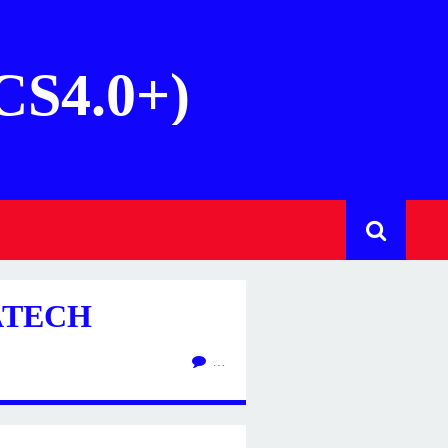
(CS4.0+)
ATECH
…