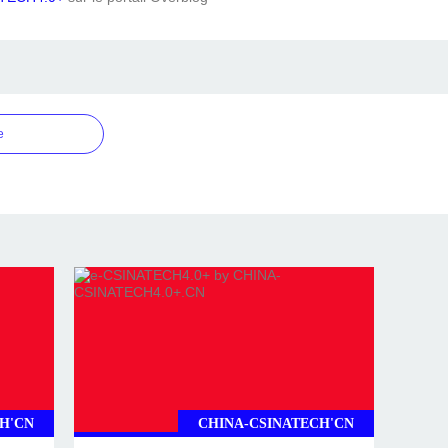
e
H'CN
CHINA-CSINATECH'CN