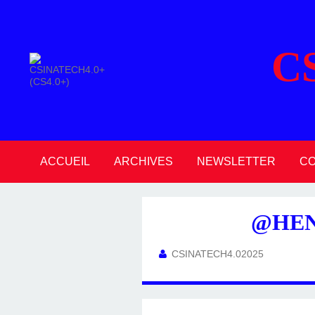
C
ACCUEIL
ARCHIVES
NEWSLETTER
C
2026
2025
2024
2023
2022
2021
2020
@HEN
CSINATECH4.02025