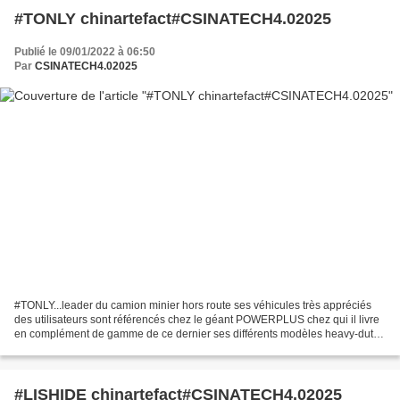
#TONLY chinartefact#CSINATECH4.02025
Publié le 09/01/2022 à 06:50
Par
CSINATECH4.02025
#TONLY...leader du camion minier hors route ses véhicules très appréciés
des utilisateurs sont référencés chez le géant POWERPLUS chez qui il livre
en complément de gamme de ce dernier ses différents modèles heavy-duty
par une fourniture massive...(8...
#LISHIDE chinartefact#CSINATECH4.02025