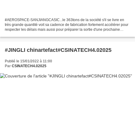
#AEROSPACE-SANJIANGCASIC...le 363tons de la société s'il se livre en
très grande quantité voit sa cadence de fabrication fortement accélérer pour
respecter les délais mais aussi pour préparer la sortie d'une prochaine
nouvelle version du modèle conce...
#JINGLI chinartefact#CSINATECH4.02025
Publié le 15/01/2022 à 11:00
Par
CSINATECH4.02025