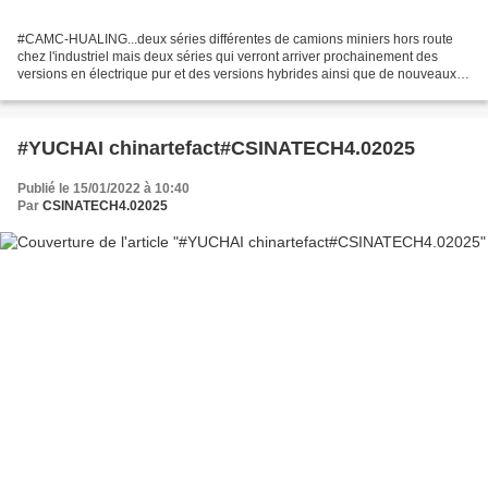
#CAMC-HUALING...deux séries différentes de camions miniers hors route
chez l'industriel mais deux séries qui verront arriver prochainement des
versions en électrique pur et des versions hybrides ainsi que de nouveaux
tonnages et nouvelles bennes...(7...
#YUCHAI chinartefact#CSINATECH4.02025
Publié le 15/01/2022 à 10:40
Par
CSINATECH4.02025