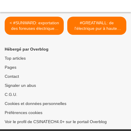
< #SUNWARD: exportation
#GREATWALL: de
des foreuses électriques.
l'électrique pur à hautes
#CIRTtech-YouTube.posts
performances. #CIRTtech-
YouTube.posts >
Hébergé par Overblog
Top articles
Pages
Contact
Signaler un abus
C.G.U.
Cookies et données personnelles
Préférences cookies
Voir le profil de CSINATECH4.0+ sur le portail Overblog