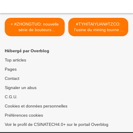
< #ZHONGTUO: nouvelle
#TYHITAIYUAN#TZCO:
série de bouteurs
l'usine du mining tourne à
compacts. #CIRTtech-
plein régime. #CIRTtech-
YouTube.posts
YouTube.posts >
Hébergé par Overblog
Top articles
Pages
Contact
Signaler un abus
C.G.U.
Cookies et données personnelles
Préférences cookies
Voir le profil de CSINATECH4.0+ sur le portail Overblog